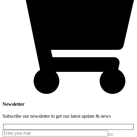
Newsletter
Subscribe our newsletter to get our latest update & news