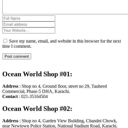
Save my name, email, and website in this browser for the next
time I comment.
Post comment
Ocean World Shop #01:
Address
: Shop no 4, Ground floor, street no 29, Tauheed
Commercial, Phase-5 DHA, Karachi.
Contact
: 021-35164504
Ocean World Shop #02:
Address
: Shop no 4, Garden View Building, Chandni Chowk,
near Newtown Police Station, National Stadium Road, Karachi.