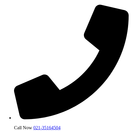
Call Now
021-35164504