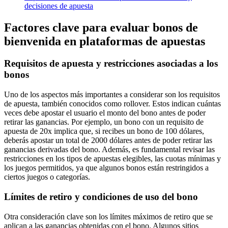
decisiones de apuesta
Factores clave para evaluar bonos de
bienvenida en plataformas de apuestas
Requisitos de apuesta y restricciones asociadas a los
bonos
Uno de los aspectos más importantes a considerar son los requisitos
de apuesta, también conocidos como rollover. Estos indican cuántas
veces debe apostar el usuario el monto del bono antes de poder
retirar las ganancias. Por ejemplo, un bono con un requisito de
apuesta de 20x implica que, si recibes un bono de 100 dólares,
deberás apostar un total de 2000 dólares antes de poder retirar las
ganancias derivadas del bono. Además, es fundamental revisar las
restricciones en los tipos de apuestas elegibles, las cuotas mínimas y
los juegos permitidos, ya que algunos bonos están restringidos a
ciertos juegos o categorías.
Límites de retiro y condiciones de uso del bono
Otra consideración clave son los límites máximos de retiro que se
aplican a las ganancias obtenidas con el bono. Algunos sitios