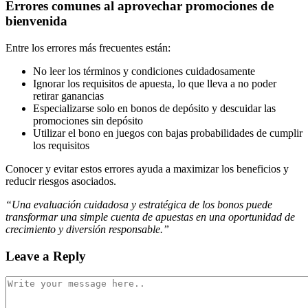
Errores comunes al aprovechar promociones de
bienvenida
Entre los errores más frecuentes están:
No leer los términos y condiciones cuidadosamente
Ignorar los requisitos de apuesta, lo que lleva a no poder
retirar ganancias
Especializarse solo en bonos de depósito y descuidar las
promociones sin depósito
Utilizar el bono en juegos con bajas probabilidades de cumplir
los requisitos
Conocer y evitar estos errores ayuda a maximizar los beneficios y
reducir riesgos asociados.
“Una evaluación cuidadosa y estratégica de los bonos puede
transformar una simple cuenta de apuestas en una oportunidad de
crecimiento y diversión responsable.”
Leave a Reply