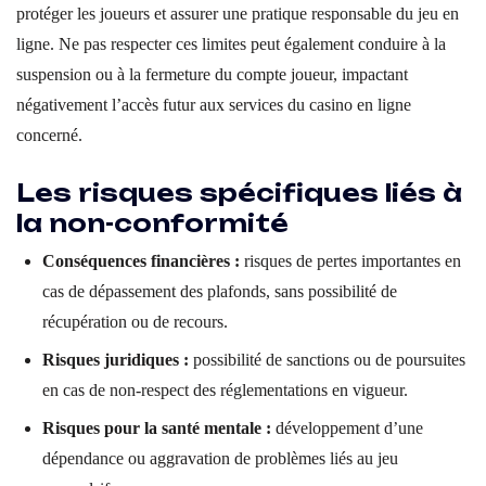
protéger les joueurs et assurer une pratique responsable du jeu en
ligne. Ne pas respecter ces limites peut également conduire à la
suspension ou à la fermeture du compte joueur, impactant
négativement l’accès futur aux services du casino en ligne
concerné.
Les risques spécifiques liés à
la non-conformité
Conséquences financières :
risques de pertes importantes en
cas de dépassement des plafonds, sans possibilité de
récupération ou de recours.
Risques juridiques :
possibilité de sanctions ou de poursuites
en cas de non-respect des réglementations en vigueur.
Risques pour la santé mentale :
développement d’une
dépendance ou aggravation de problèmes liés au jeu