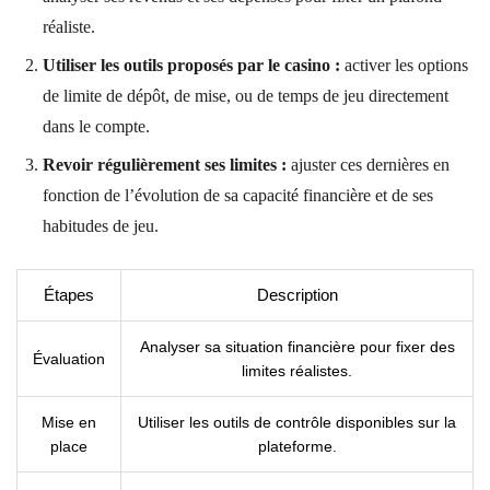
réaliste.
Utiliser les outils proposés par le casino :
activer les options
de limite de dépôt, de mise, ou de temps de jeu directement
dans le compte.
Revoir régulièrement ses limites :
ajuster ces dernières en
fonction de l’évolution de sa capacité financière et de ses
habitudes de jeu.
Étapes
Description
Analyser sa situation financière pour fixer des
Évaluation
limites réalistes.
Mise en
Utiliser les outils de contrôle disponibles sur la
place
plateforme.