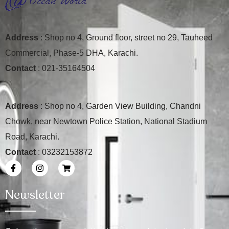
Address
: Shop no 4, Ground floor, street no 29, Tauheed
Commercial, Phase-5 DHA, Karachi.
Contact
: 021-35164504
Address
: Shop no 4, Garden View Building, Chandni
Chowk, near Newtown Police Station, National Stadium
Road, Karachi.
Contact
: 03232153872
Newsletter