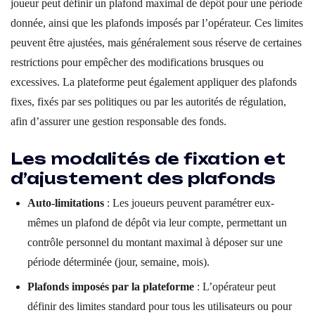
joueur peut définir un plafond maximal de dépôt pour une période
donnée, ainsi que les plafonds imposés par l’opérateur. Ces limites
peuvent être ajustées, mais généralement sous réserve de certaines
restrictions pour empêcher des modifications brusques ou
excessives. La plateforme peut également appliquer des plafonds
fixes, fixés par ses politiques ou par les autorités de régulation,
afin d’assurer une gestion responsable des fonds.
Les modalités de fixation et
d’ajustement des plafonds
Auto-limitations
: Les joueurs peuvent paramétrer eux-
mêmes un plafond de dépôt via leur compte, permettant un
contrôle personnel du montant maximal à déposer sur une
période déterminée (jour, semaine, mois).
Plafonds imposés par la plateforme
: L’opérateur peut
définir des limites standard pour tous les utilisateurs ou pour