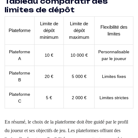
Tableau comparatif des
limites de dépôt
Limite de
Limite de
Flexibilité des
Plateforme
dépôt
dépôt
limites
minimum
maximum
Plateforme
Personnalisable
10 €
10 000 €
A
par le joueur
Plateforme
20 €
5 000 €
Limites fixes
B
Plateforme
5 €
2 000 €
Limites strictes
C
En résumé, le choix de la plateforme doit être guidé par le profil
du joueur et ses objectifs de jeu. Les plateformes offrant des