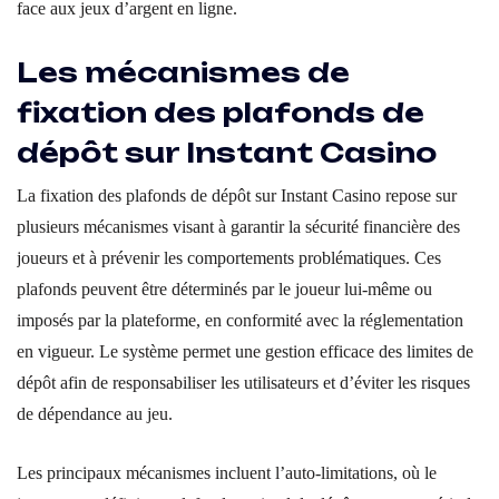
face aux jeux d’argent en ligne.
Les mécanismes de
fixation des plafonds de
dépôt sur Instant Casino
La fixation des plafonds de dépôt sur Instant Casino repose sur
plusieurs mécanismes visant à garantir la sécurité financière des
joueurs et à prévenir les comportements problématiques. Ces
plafonds peuvent être déterminés par le joueur lui-même ou
imposés par la plateforme, en conformité avec la réglementation
en vigueur. Le système permet une gestion efficace des limites de
dépôt afin de responsabiliser les utilisateurs et d’éviter les risques
de dépendance au jeu.
Les principaux mécanismes incluent l’auto-limitations, où le