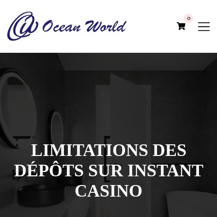
0
LIMITATIONS DES
DÉPÔTS SUR INSTANT
CASINO