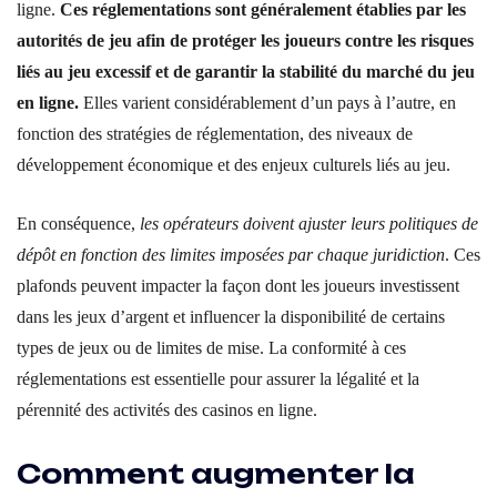
ligne.
Ces réglementations sont généralement établies par les
autorités de jeu afin de protéger les joueurs contre les risques
liés au jeu excessif et de garantir la stabilité du marché du jeu
en ligne.
Elles varient considérablement d’un pays à l’autre, en
fonction des stratégies de réglementation, des niveaux de
développement économique et des enjeux culturels liés au jeu.
En conséquence,
les opérateurs doivent ajuster leurs politiques de
dépôt en fonction des limites imposées par chaque juridiction
. Ces
plafonds peuvent impacter la façon dont les joueurs investissent
dans les jeux d’argent et influencer la disponibilité de certains
types de jeux ou de limites de mise. La conformité à ces
réglementations est essentielle pour assurer la légalité et la
pérennité des activités des casinos en ligne.
Comment augmenter la