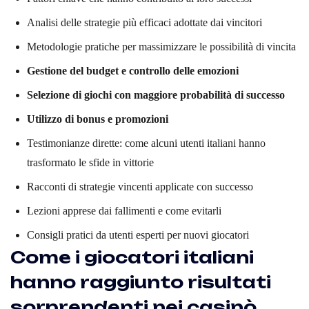
Analisi delle strategie più efficaci adottate dai vincitori
Metodologie pratiche per massimizzare le possibilità di vincita
Gestione del budget e controllo delle emozioni
Selezione di giochi con maggiore probabilità di successo
Utilizzo di bonus e promozioni
Testimonianze dirette: come alcuni utenti italiani hanno
trasformato le sfide in vittorie
Racconti di strategie vincenti applicate con successo
Lezioni apprese dai fallimenti e come evitarli
Consigli pratici da utenti esperti per nuovi giocatori
Come i giocatori italiani
hanno raggiunto risultati
sorprendenti nei casinò