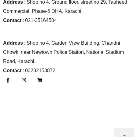
Address
: Shop no 4, Ground floor, street no 29, Tauheed
Commercial, Phase-5 DHA, Karachi.
Contact
: 021-35164504
Address
: Shop no 4, Garden View Building, Chandni
Chowk, near Newtown Police Station, National Stadium
Road, Karachi.
Contact
: 03232153872
Newsletter
Subscribe our newsletter to get our latest update & news