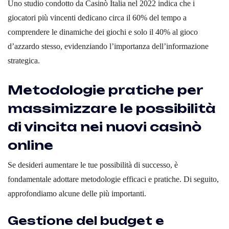
Uno studio condotto da Casinò Italia nel 2022 indica che i
giocatori più vincenti dedicano circa il 60% del tempo a
comprendere le dinamiche dei giochi e solo il 40% al gioco
d’azzardo stesso, evidenziando l’importanza dell’informazione
strategica.
Metodologie pratiche per
massimizzare le possibilità
di vincita nei nuovi casinò
online
Se desideri aumentare le tue possibilità di successo, è
fondamentale adottare metodologie efficaci e pratiche. Di seguito,
approfondiamo alcune delle più importanti.
Gestione del budget e