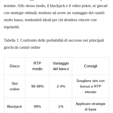
termine. Allo stesso modo, il blackjack e il video poker, se giocati
con strategie ottimali, tendono ad avere un vantaggio del casinò
molto basso, rendendoli ideali per chi desidera vincere con
regolarità.
Tabella 1: Confronto delle probabilità di successo nei principali
giochi da casinò online
RTP
Vantaggio
Gioco
Consigli
medio
del banco
Scegliere slot con
Slot
96-98%
2-4%
bonus e RTP
online
elevato
Applicare strategie
Blackjack
99%
1%
di base