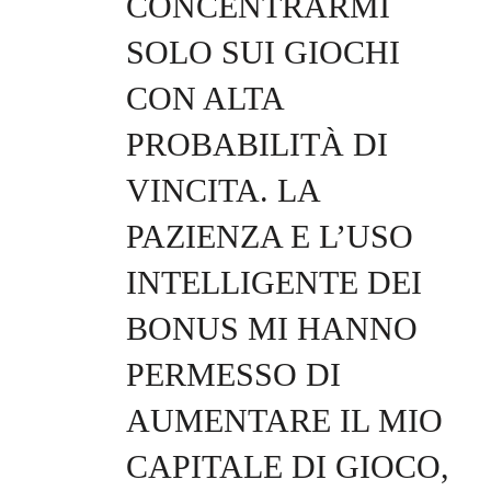
CONCENTRARMI
SOLO SUI GIOCHI
CON ALTA
PROBABILITÀ DI
VINCITA. LA
PAZIENZA E L’USO
INTELLIGENTE DEI
BONUS MI HANNO
PERMESSO DI
AUMENTARE IL MIO
CAPITALE DI GIOCO,