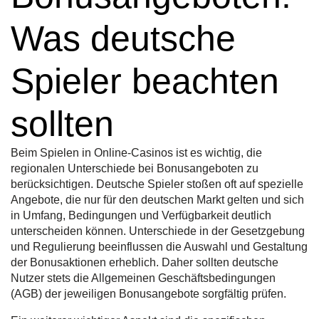
Was deutsche
Spieler beachten
sollten
Beim Spielen in Online-Casinos ist es wichtig, die
regionalen Unterschiede bei Bonusangeboten zu
berücksichtigen. Deutsche Spieler stoßen oft auf spezielle
Angebote, die nur für den deutschen Markt gelten und sich
in Umfang, Bedingungen und Verfügbarkeit deutlich
unterscheiden können. Unterschiede in der Gesetzgebung
und Regulierung beeinflussen die Auswahl und Gestaltung
der Bonusaktionen erheblich. Daher sollten deutsche
Nutzer stets die Allgemeinen Geschäftsbedingungen
(AGB) der jeweiligen Bonusangebote sorgfältig prüfen.