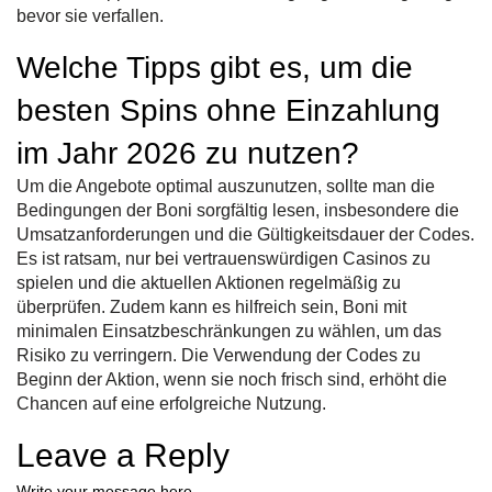
bevor sie verfallen.
Welche Tipps gibt es, um die
besten Spins ohne Einzahlung
im Jahr 2026 zu nutzen?
Um die Angebote optimal auszunutzen, sollte man die
Bedingungen der Boni sorgfältig lesen, insbesondere die
Umsatzanforderungen und die Gültigkeitsdauer der Codes.
Es ist ratsam, nur bei vertrauenswürdigen Casinos zu
spielen und die aktuellen Aktionen regelmäßig zu
überprüfen. Zudem kann es hilfreich sein, Boni mit
minimalen Einsatzbeschränkungen zu wählen, um das
Risiko zu verringern. Die Verwendung der Codes zu
Beginn der Aktion, wenn sie noch frisch sind, erhöht die
Chancen auf eine erfolgreiche Nutzung.
Leave a Reply