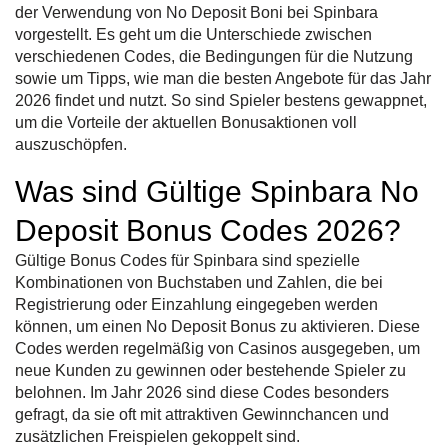
der Verwendung von No Deposit Boni bei Spinbara
vorgestellt. Es geht um die Unterschiede zwischen
verschiedenen Codes, die Bedingungen für die Nutzung
sowie um Tipps, wie man die besten Angebote für das Jahr
2026 findet und nutzt. So sind Spieler bestens gewappnet,
um die Vorteile der aktuellen Bonusaktionen voll
auszuschöpfen.
Was sind Gültige Spinbara No
Deposit Bonus Codes 2026?
Gültige Bonus Codes für Spinbara sind spezielle
Kombinationen von Buchstaben und Zahlen, die bei
Registrierung oder Einzahlung eingegeben werden
können, um einen No Deposit Bonus zu aktivieren. Diese
Codes werden regelmäßig von Casinos ausgegeben, um
neue Kunden zu gewinnen oder bestehende Spieler zu
belohnen. Im Jahr 2026 sind diese Codes besonders
gefragt, da sie oft mit attraktiven Gewinnchancen und
zusätzlichen Freispielen gekoppelt sind.