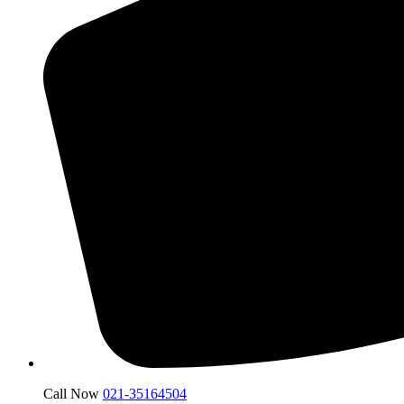
Call Now
021-35164504