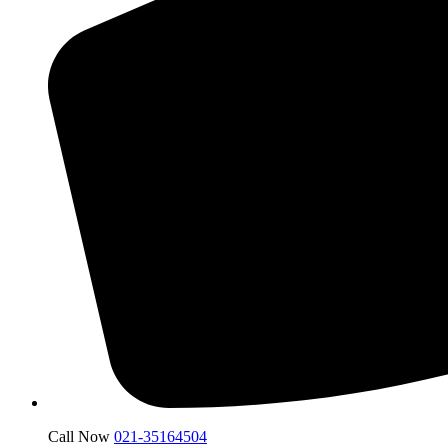
Call Now
021-35164504