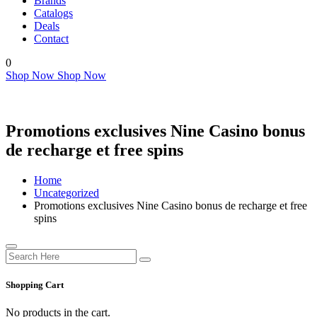
Brands
Catalogs
Deals
Contact
0
Shop Now
Shop Now
Promotions exclusives Nine Casino bonus
de recharge et free spins
Home
Uncategorized
Promotions exclusives Nine Casino bonus de recharge et free
spins
Shopping Cart
No products in the cart.