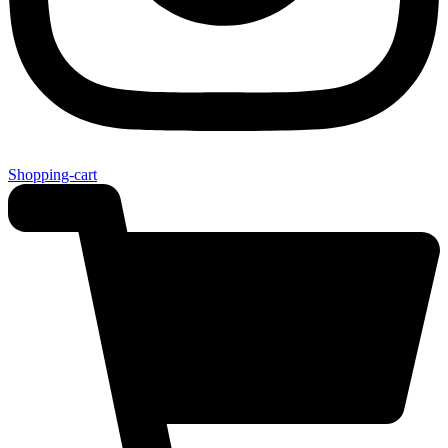
Shopping-cart