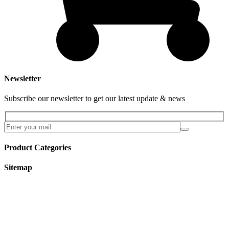
Newsletter
Subscribe our newsletter to get our latest update & news
Product Categories
Sitemap