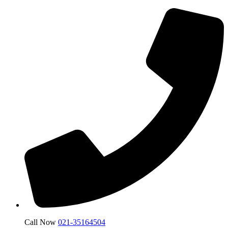
Call Now
021-35164504