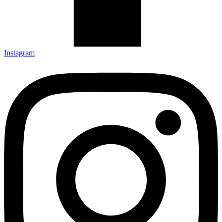
Instagram