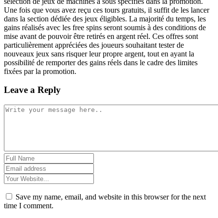
sélection de jeux de machines à sous spécifiés dans la promotion.
Une fois que vous avez reçu ces tours gratuits, il suffit de les lancer
dans la section dédiée des jeux éligibles. La majorité du temps, les
gains réalisés avec les free spins seront soumis à des conditions de
mise avant de pouvoir être retirés en argent réel. Ces offres sont
particulièrement appréciées des joueurs souhaitant tester de
nouveaux jeux sans risquer leur propre argent, tout en ayant la
possibilité de remporter des gains réels dans le cadre des limites
fixées par la promotion.
Leave a Reply
Save my name, email, and website in this browser for the next
time I comment.