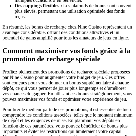
multiples occasions d’en bénéficier.
Des cappings flexibles :
Les plafonds de bonus sont souvent
plus élevés, permettant une utilisation optimisée des fonds
reçus.
En résumé, les bonus de recharge chez Nine Casino représentent un
avantage considérable, offrant des conditions attractives et un
potentiel de gains amplifié pour tous les amateurs de jeux en ligne.
Comment maximiser vos fonds grâce à la
promotion de recharge spéciale
Profitez pleinement des promotions de recharge spéciale proposées
par Nine Casino pour augmenter votre budget de jeu. Ces offres
sont conçues pour vous donner un bonus supplémentaire à chaque
dépôt, ce qui vous permet de jouer plus longtemps et d’améliorer
vos chances de gagner. En utilisant ces bonus stratégiquement, vous
pouvez maximiser vos fonds et optimiser votre expérience de jeu.
Pour tirer le meilleur parti de ces promotions, il est essentiel de bien
comprendre les conditions associées, telles que le montant minimum
de dépôt et les exigences de mise. En planifiant vos dépôts en
fonction de ces paramètres, vous pouvez bénéficier de bonus plus
importants et éviter les restrictions qui limiteraient votre capital.