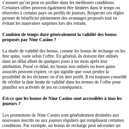
s’assurer qu’on peut en profiter dans les meilleures conditions.
Certaines offres peuvent également être limitées dans le temps ou
réservées à certains pays ou profils de joueurs. Respecter ces règles
permet de bénéficier pleinement des avantages proposés tout en
évitant les mauvaises surprises lors des retraits.
Combien de temps dure généralement la validité des bonus
proposés par Nine Casino ?
La durée de validité des bonus, comme les bonus de recharge ou les
free spins, varie selon l’offre. En général, ils doivent être utilisés
dans un délai allant de quelques jours à un mois après leur
attribution. Passé ce délai, les bonus non utilisés ou leurs gains
associés peuvent expirer, ce qui signifie que vous perdez la
possibilité de les réclamer ou d’en tirer profit. Il est toujours conseillé
de vérifier la date limite de validité dans les termes de l’offre pour
planifier ses activités de jeu en conséquence.
Est-ce que les bonus de Nine Casino sont accessibles à tous les
joueurs ?
Les promotions de Nine Casino sont généralement destinées aux
nouveaux inscrits ou aux joueurs réguliers qui remplissent certaines
conditions. Par exemple, un bonus de recharge peut nécessiter un